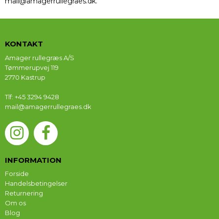
mail@amagerrullegraes.dk.
KONTAKT
Amager rullegræs A/S
Tømmerupvej 119
2770 Kastrup
Tlf
:
+45 3294 9428
mail@amagerrullegraes.dk
INFORMATION
Forside
Handelsbetingelser
Returnering
Om os
Blog