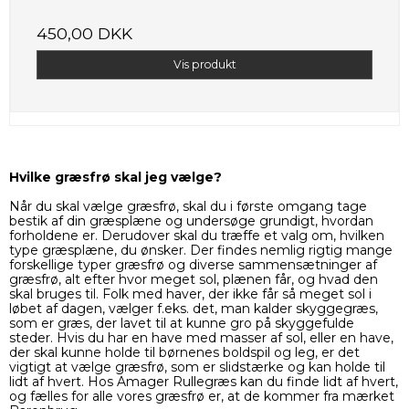
450,00 DKK
Vis produkt
Hvilke græsfrø skal jeg vælge?
Når du skal vælge græsfrø, skal du i første omgang tage
bestik af din græsplæne og undersøge grundigt, hvordan
forholdene er. Derudover skal du træffe et valg om, hvilken
type græsplæne, du ønsker. Der findes nemlig rigtig mange
forskellige typer græsfrø og diverse sammensætninger af
græsfrø, alt eft
er hvor meget sol, plænen får, og hvad den
skal bruges til. Folk med haver, der ikke får så meget sol i
løbet af dagen, vælger f.eks. det, man kalder
skyggegræs
,
som er græs, der lavet til at kunne gro på skyggefulde
steder. Hvis du har en have med masser af sol, eller en have,
der skal kunne holde til børnenes boldspil og leg, er det
vigtigt at vælge græsfrø, som er slidstærke og kan holde til
lidt af hvert. Hos Amager
Rullegræs
kan du finde lidt af hvert,
og fælles for alle vores græsfrø er, at de kommer fra mærket