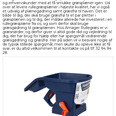
og erhvervskunder med at få smukke græsplæner igen. Ud
over at levere rullegræsplæner i højeste kvalitet, har vi også
et udvalg af plænegødning samt græsfrø til haven. Det er
både til dig, der skal bruge græsfrø til et par pletter i
græsplænen og til dig, der måske allerede har investeret i en
rullegræsplæne fra os, og som derfor skal bruge
græsgødning til græsplænen. Hos Amager Rullegræs er vi
græsnørder, og derfor giver vi altid gode råd og vejledning til
dig, der har brug for hjælp eller har spørgsmål vedrørende
græsgødning og græsfrø. Her på siden vil vi besvare nogle af
de typisk stillede spørgsmål, men skulle du opleve ikke at få
svar, er du altid velkommen til at kontakte os på tlf: 32 94 94
28.