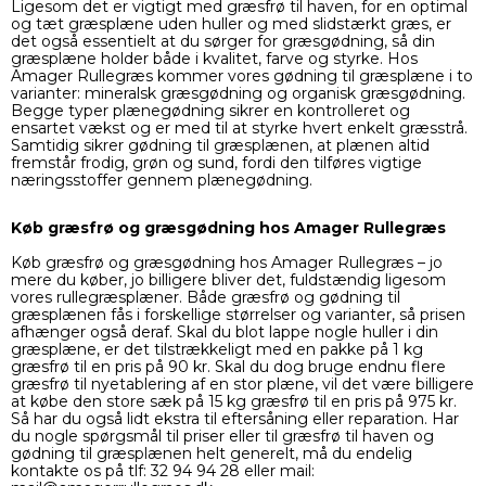
Ligesom det er vigtigt med græsfrø til haven, for en optimal
og tæt græsplæne uden huller og med slidstærkt græs, er
det også essentielt at du sørger for græsgødning, så din
græsplæne holder både i kvalitet, farve og styrke. Hos
Amager Rullegræs kommer vores gødning til græsplæne i to
varianter:
mineralsk græsgødning
og
organisk græsgødning
.
Begge typer plænegødning sikrer en kontrolleret og
ensartet vækst og er med til at styrke hvert enkelt græsstrå.
Samtidig sikrer
gødning til græsplænen
, at plænen altid
fremstår frodig, grøn og sund, fordi den tilføres vigtige
næringsstoffer gennem plænegødning.
Køb græsfrø og græsgødning hos Amager Rullegræs
Køb græsfrø og græsgødning hos Amager Rullegræs – jo
mere du køber, jo billigere bliver det, fuldstændig ligesom
vores
rullegræsplæner
. Både græsfrø og
gødning til
græsplænen
fås i forskellige størrelser og varianter, så prisen
afhænger også deraf. Skal du blot lappe nogle huller i din
græsplæne, er det tilstrækkeligt med en pakke på 1 kg
græsfrø til en pris på 90 kr. Skal du dog bruge endnu flere
græsfrø til nyetablering af en stor plæne, vil det være billigere
at købe den store sæk på 15 kg græsfrø til en pris på 975 kr.
Så har du også lidt ekstra til eftersåning eller reparation. Har
du nogle spørgsmål til priser eller til græsfrø til haven og
gødning til græsplænen
helt generelt, må du endelig
kontakte os på tlf: 32 94 94 28 eller mail: