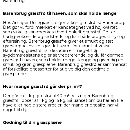
Barenbrug.
Barenbrug græsfrø til haven, som skal holde længe
Hos Amager Rullegræs sælger vi kun græsfrø fra Barenbrug.
Det gør vi, fordi mærket er kendetegnet ved høj kvalitet,
som virkelig kan mærkes i hvert enkelt græsstrå. Det er
hurtigtvoksende og slidstærkt og kan både bruges til ny- og
eftersåning. Barenbrug græsfrø giver et smukt og tæt
græstæppe, hvilket gør det svært for ukrudt at vokse.
Barenbrug græsfrø har desuden en meget høj
sygdomsresistens og er selvreparerende, og du får dermed
græsfrø til haven, som holder meget længe og giver dig en
smuk og grøn græsplæne. Barenbrug græsfrø er sammensat
af forskellige græssorter for at give dig den optimale
græsplæne.
Hvor mange græsfrø går der pr. m²?
Der går ca. 1 kg græsfrø til 40 m². Vi sælger Barenbrug
græsfrø i poser af
1 kg
og
15 kg
. Så uanset om du har en lille
have eller nogle store arealer, der mangler græsfrø, har vi
noget til dig.
Gødning til din græsplæne