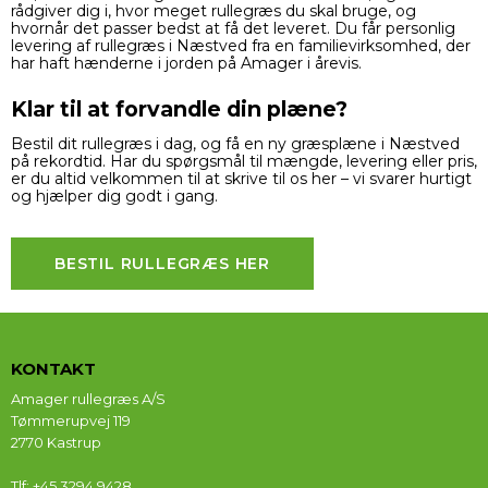
rådgiver dig i, hvor meget rullegræs du skal bruge, og
hvornår det passer bedst at få det leveret. Du får personlig
levering af rullegræs
i Næstved fra en familievirksomhed, der
har haft hænderne i jorden på Amager i årevis.
Klar til at forvandle din plæne?
Bestil dit rullegræs i dag, og få en ny græsplæne i Næstved
på rekordtid. Har du spørgsmål til mængde, levering eller pris,
er du altid velkommen til at
skrive til os her
– vi svarer hurtigt
og hjælper dig godt i gang.
BESTIL RULLEGRÆS HER
KONTAKT
Amager rullegræs A/S
Tømmerupvej 119
2770 Kastrup
Tlf
:
+45 3294 9428