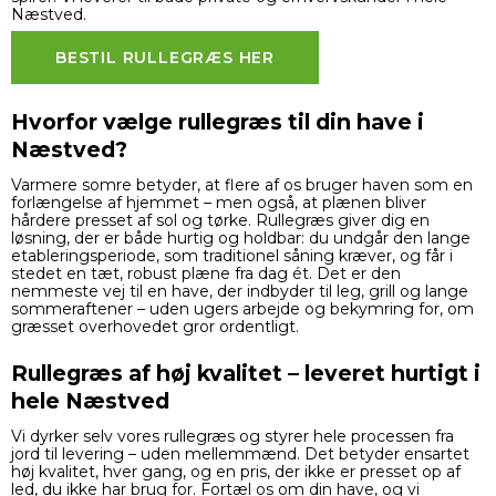
Næstved.
BESTIL RULLEGRÆS HER
Hvorfor vælge rullegræs til din have i
Næstved?
Varmere somre betyder, at flere af os bruger haven som en
forlængelse af hjemmet – men også, at plænen bliver
hårdere presset af sol og tørke. Rullegræs giver dig en
løsning, der er både hurtig og holdbar: du undgår den lange
etableringsperiode, som traditionel såning kræver, og får i
stedet en tæt, robust plæne fra dag ét. Det er den
nemmeste vej til en have, der indbyder til leg, grill og lange
sommeraftener – uden ugers arbejde og bekymring for, om
græsset overhovedet gror ordentligt.
Rullegræs af høj kvalitet – leveret hurtigt i
hele Næstved
Vi dyrker selv vores rullegræs og styrer hele processen fra
jord til levering – uden mellemmænd. Det betyder ensartet
høj kvalitet, hver gang, og en pris, der ikke er presset op af
led, du ikke har brug for. Fortæl os om din have, og vi