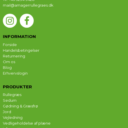
mail@amagerrullegraes.dk
INFORMATION
Forside
Handelsbetingelser
Returnering
Om os
Blog
Erhvervslogin
PRODUKTER
Rullegræs
Sedum
Gødning & Græsfrø
Jord
Vejledning
Vedligeholdelse af plæne