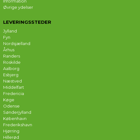
Information
Øvrige ydelser
LEVERINGSSTEDER
Jylland
Fyn
Nordsjælland
Århus
Randers
Roskilde
Aalborg
Esbjerg
Næstved
Middelfart
Fredericia
Køge
Odense
Sønderjylland
København
Frederikshavn
Hjørring
Hillerød