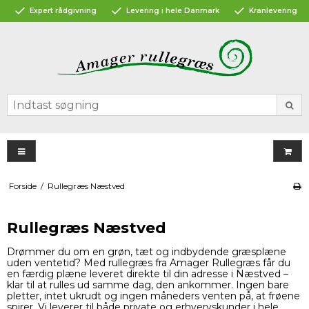
Expert rådgivning
Levering i hele Danmark
Kranlevering
Forside
/
Rullegræs Næstved
Rullegræs Næstved
Drømmer du om en grøn, tæt og indbydende græsplæne
uden ventetid? Med rullegræs fra Amager Rullegræs får du
en færdig plæne leveret direkte til din adresse i Næstved –
klar til at rulles ud samme dag, den ankommer. Ingen bare
pletter, intet ukrudt og ingen måneders venten på, at frøene
spirer. Vi leverer til både private og erhvervskunder i hele