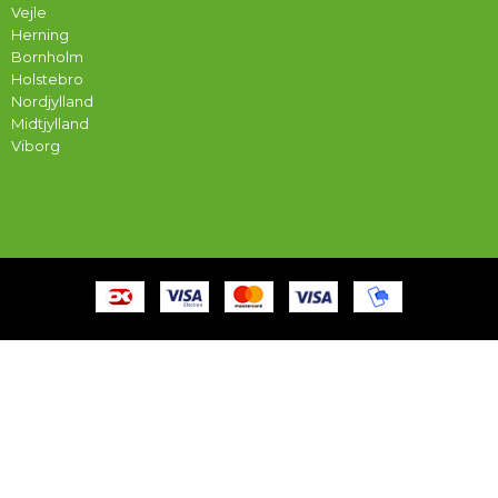
Vejle
Herning
Bornholm
Holstebro
Nordjylland
Midtjylland
Viborg