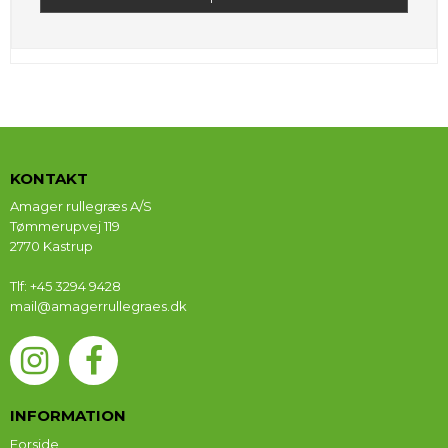
KONTAKT
Amager rullegræs A/S
Tømmerupvej 119
2770 Kastrup
Tlf
:
+45 3294 9428
mail@amagerrullegraes.dk
INFORMATION
Forside