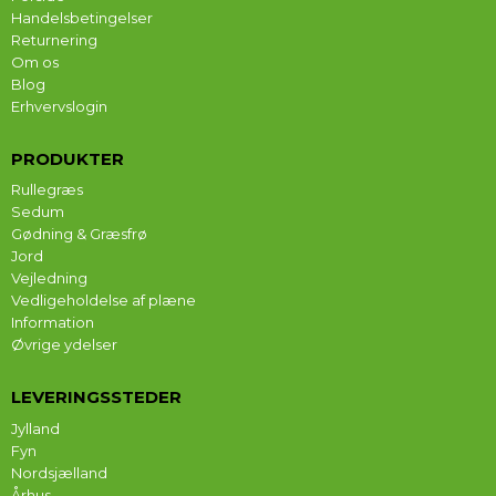
Handelsbetingelser
Returnering
Om os
Blog
Erhvervslogin
PRODUKTER
Rullegræs
Sedum
Gødning & Græsfrø
Jord
Vejledning
Vedligeholdelse af plæne
Information
Øvrige ydelser
LEVERINGSSTEDER
Jylland
Fyn
Nordsjælland
Århus