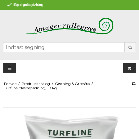
g
Altid gode priser
Forside
/
Produktkatalog
/
Gødning & Græsfrø
/
Turfline plænegødning, 10 kg