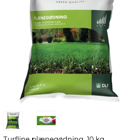
Turfline plænegødning, 10 kg