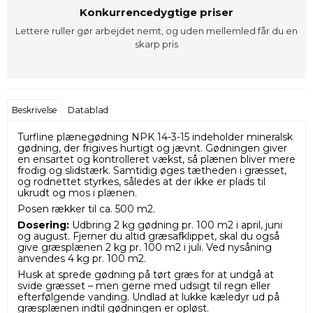
Konkurrencedygtige priser
Lettere ruller gør arbejdet nemt, og uden mellemled får du en
skarp pris
Beskrivelse
Datablad
Turfline plænegødning NPK 14-3-15 indeholder mineralsk
gødning, der frigives hurtigt og jævnt. Gødningen giver
en ensartet og kontrolleret vækst, så plænen bliver mere
frodig og slidstærk. Samtidig øges tætheden i græsset,
og rodnettet styrkes, således at der ikke er plads til
ukrudt og mos i plænen.
Posen rækker til ca. 500 m2.
Dosering:
Udbring 2 kg gødning pr. 100 m2 i april, juni
og august. Fjerner du altid græsafklippet, skal du også
give græsplænen 2 kg pr. 100 m2 i juli. Ved nysåning
anvendes 4 kg pr. 100 m2.
Husk at sprede gødning på tørt græs for at undgå at
svide græsset – men gerne med udsigt til regn eller
efterfølgende vanding. Undlad at lukke kæledyr ud på
græsplænen indtil gødningen er opløst.