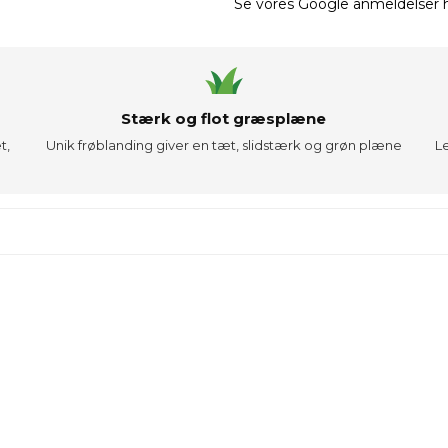
Se vores Google anmeldelser he
Stærk og flot græsplæne
t,
Unik frøblanding giver en tæt, slidstærk og grøn plæne
L