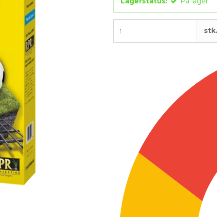
Lagerstatus:
På lager
stk