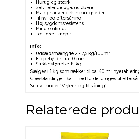
Hurtig og stærk
Selvhelende pga. udløbere
Mange anvendelsesmuligheder
Til ny- og eftersåning
Høj sygdomsresistens
Mindre ukrudt
Tæt græstæppe
Info:
Udsædsmængde 2 - 2,5 kg/100m²
Klippehøjde Fra 10 mm
Sækkestørrelse 15 kg
2
Sælges i 1 kg som rækker til ca. 40 m
nyetablerin
Græsblandingen kan med fordel bruges til eftersån
Se evt. under
"Vejledning til såning".
Relaterede produ