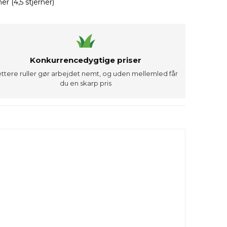
r (4,5 stjerner)
Konkurrencedygtige priser
ettere ruller gør arbejdet nemt, og uden mellemled får
du en skarp pris