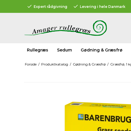
Expert rådgivning
Levering i hele Danmark
Rullegræs
Sedum
Gødning & Græsfrø
Forside
/
Produktkatalog
/
Gødning & Græsfrø
/
Græsfrø, 1 k