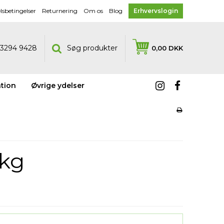
sbetingelser
Returnering
Om os
Blog
Erhvervslogin
5 3294 9428
Søg produkter
0,00 DKK
tion
Øvrige ydelser
 kg