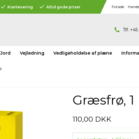
Forside
Handel
Kranlevering
Altid gode priser
Tlf. +4
Jord
Vejledning
Vedligeholdelse af plæne
Informa
g
Græsfrø, 1
110,00 DKK