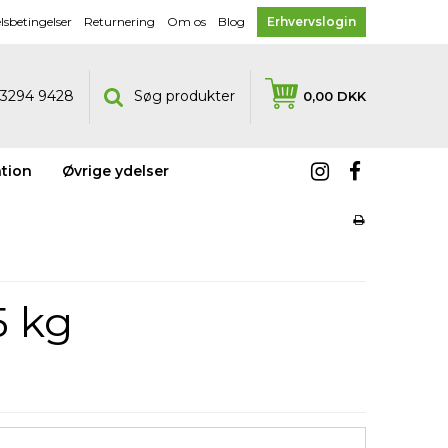
sbetingelser
Returnering
Om os
Blog
Erhvervslogin
5 3294 9428
Søg produkter
0,00 DKK
tion
Øvrige ydelser
5 kg