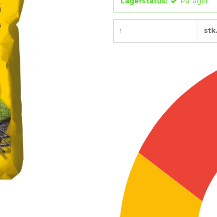
Lagerstatus:
På lager
stk