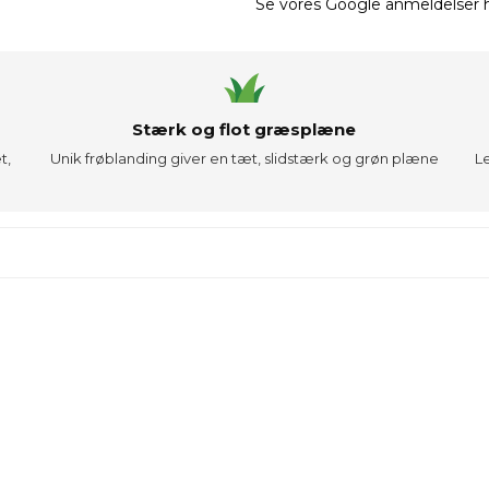
Se vores Google anmeldelser he
Stærk og flot græsplæne
t,
Unik frøblanding giver en tæt, slidstærk og grøn plæne
L