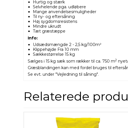
Hurtig og stærk
Selvhelende pga. udløbere
Mange anvendelsesmuligheder
Til ny- og eftersåning
Høj sygdomsresistens
Mindre ukrudt
Tæt græstæppe
Info:
Udsædsmængde 2 - 2,5 kg/100m²
Klippehøjde Fra 10 mm
Sækkestørrelse 15 kg
2
Sælges i 15 kg sæk som rækker til ca. 750 m
nyeta
Græsblandingen kan med fordel bruges til eftersån
Se evt. under
"Vejledning til såning".
Relaterede produ