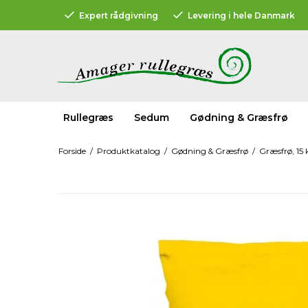
Expert rådgivning
Levering i hele Danmark
Rullegræs
Sedum
Gødning & Græsfrø
Forside
/
Produktkatalog
/
Gødning & Græsfrø
/
Græsfrø, 15 