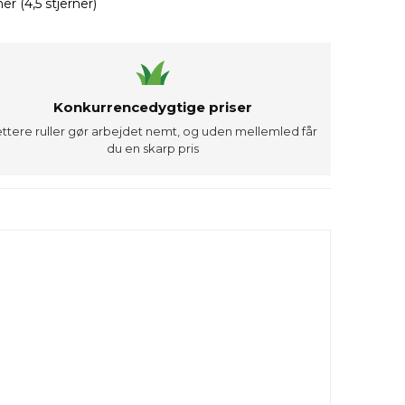
r (4,5 stjerner)
Konkurrencedygtige priser
ettere ruller gør arbejdet nemt, og uden mellemled får
du en skarp pris