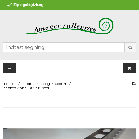
g
Altid gode priser
Forside
/
Produktkatalog
/
Sedum
/
Støtteskinne KA38 rustfri