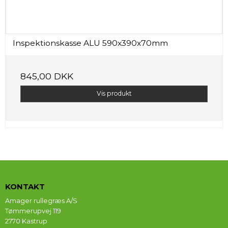
Inspektionskasse ALU 590x390x70mm
845,00 DKK
Vis produkt
KONTAKT
Amager rullegræs A/S
Tømmerupvej 119
2770 Kastrup