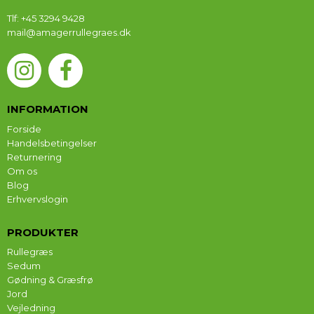
Tlf
:
+45 3294 9428
mail@amagerrullegraes.dk
INFORMATION
Forside
Handelsbetingelser
Returnering
Om os
Blog
Erhvervslogin
PRODUKTER
Rullegræs
Sedum
Gødning & Græsfrø
Jord
Vejledning