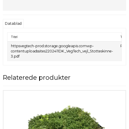
Datablad
Titel
Type
httpsvegtech-prod.storage.googleapis.comwp-
PDF
contentuploadssites2202411DK_VegTech_vejl_Stotteskinne-
3.pdf
Relaterede produkter